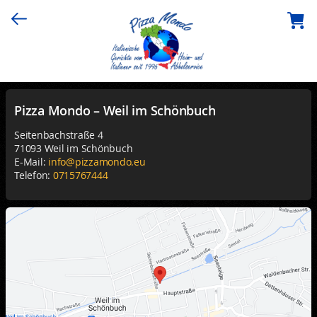
Pizza Mondo – Weil im Schönbuch
Seitenbachstraße 4
71093 Weil im Schönbuch
E-Mail:
info@pizzamondo.eu
Telefon:
0715767444