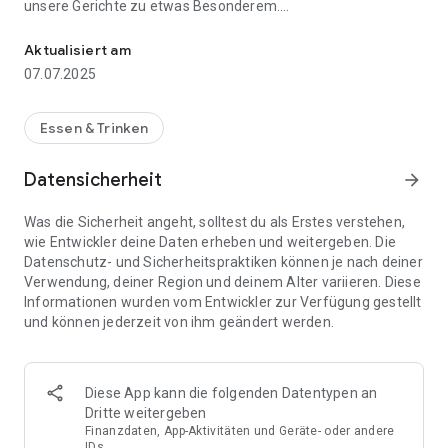
unsere Gerichte zu etwas Besonderem.
Dein Lieferdienst in Weil im Schönbuch! Pizza & mehr bequem per
Mit unserer App können Sie Ihr Essen jeder Zeit bequem
Aktualisiert am
bestellen. Laden Sie jetzt unsere App runter und bestellen Sie
07.07.2025
online.
Essen & Trinken
Datensicherheit
arrow_forward
Was die Sicherheit angeht, solltest du als Erstes verstehen,
wie Entwickler deine Daten erheben und weitergeben. Die
Datenschutz- und Sicherheitspraktiken können je nach deiner
Verwendung, deiner Region und deinem Alter variieren. Diese
Informationen wurden vom Entwickler zur Verfügung gestellt
und können jederzeit von ihm geändert werden.
Diese App kann die folgenden Datentypen an
Dritte weitergeben
Finanzdaten, App-Aktivitäten und Geräte- oder andere
IDs