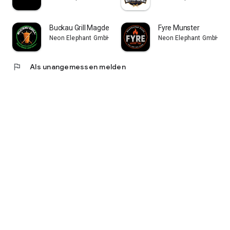
Buckau Grill Magdeburg-Buckau
Fyre Munster
Neon Elephant GmbH
Neon Elephant GmbH
flag
Als unangemessen melden