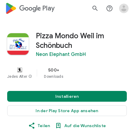
google_logo Play
search
help_outline
Pizza Mondo Weil im
Schönbuch
Neon Elephant GmbH
500+
Jedes Alter
info
Downloads
Installieren
In der Play Store App ansehen
Teilen
Auf die Wunschliste