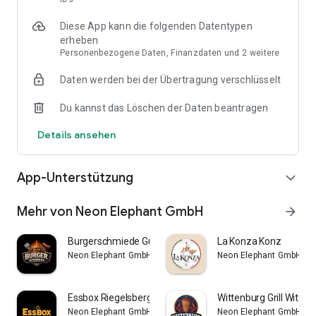
Diese App kann die folgenden Datentypen
erheben
Personenbezogene Daten, Finanzdaten und 2 weitere
Daten werden bei der Übertragung verschlüsselt
Du kannst das Löschen der Daten beantragen
Details ansehen
App-Unterstützung
expand_more
Mehr von Neon Elephant GmbH
arrow_forward
Burgerschmiede Gütersloh
La Konza Konz
Neon Elephant GmbH
Neon Elephant GmbH
Essbox Riegelsberg
Wittenburg Grill Witten
Neon Elephant GmbH
Neon Elephant GmbH